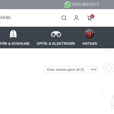
0555 960 6271
0
TAKİBİ
İYİM & AYAKKABI
OPTİK & ELEKTRONİK
HATSAN