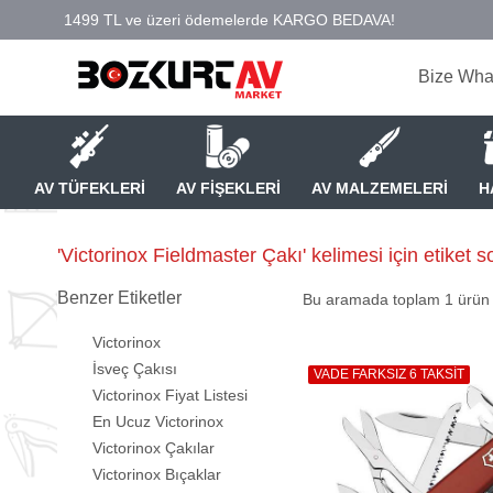
Bize Wha
AV TÜFEKLERİ
AV FİŞEKLERİ
AV MALZEMELERİ
H
'Victorinox Fieldmaster Çakı' kelimesi için etiket s
Benzer Etiketler
Bu aramada toplam
1
ürün l
Victorinox
İsveç Çakısı
VADE FARKSIZ 6 TAKSİT
Victorinox Fiyat Listesi
En Ucuz Victorinox
Victorinox Çakılar
Victorinox Bıçaklar