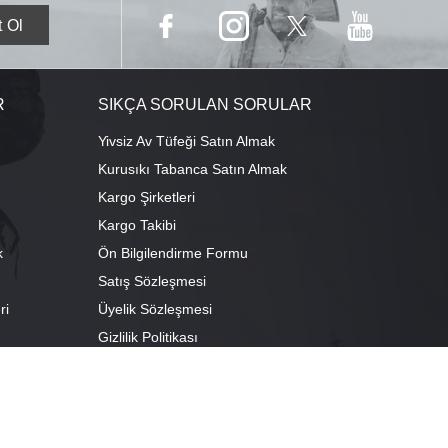
R
SIKÇA SORULAN SORULAR
Yivsiz Av Tüfeği Satın Almak
Kurusıkı Tabanca Satın Almak
Kargo Şirketleri
Kargo Takibi
k
Ön Bilgilendirme Formu
Satış Sözleşmesi
ri
Üyelik Sözleşmesi
ı
Gizlilik Politikası
camescit Mah. Kümbet Sokak No:4/A Osmangazi/BURSA
escit Mah. Çancılar Cad. No:38 Osmangazi/BURSA