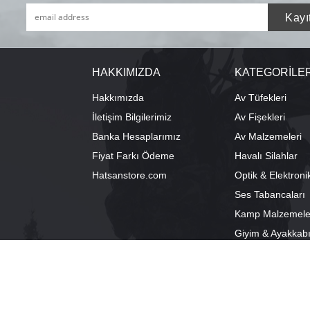
HAKKIMIZDA
KATEGORİLE
Hakkımızda
Av Tüfekleri
İletişim Bilgilerimiz
Av Fişekleri
Banka Hesaplarımız
Av Malzemeleri
Fiyat Farkı Ödeme
Havalı Silahlar
Hatsanstore.com
Optik & Elektroni
Ses Tabancaları
Kamp Malzemele
Giyim & Ayakkab
info@bozkurtav.com
Merkez: Ala
0555 960 6271
Şube: Alacam