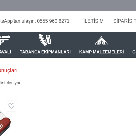
tsApp'tan ulaşın. 0555 960 6271
İLETİŞİM
SİPARİŞ 
AVALI
TABANCA EKİPMANLARI
KAMP MALZEMELERİ
G
onuçları
isteleniyor.