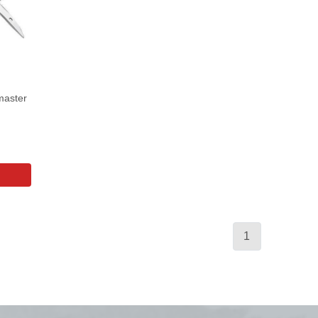
master
1