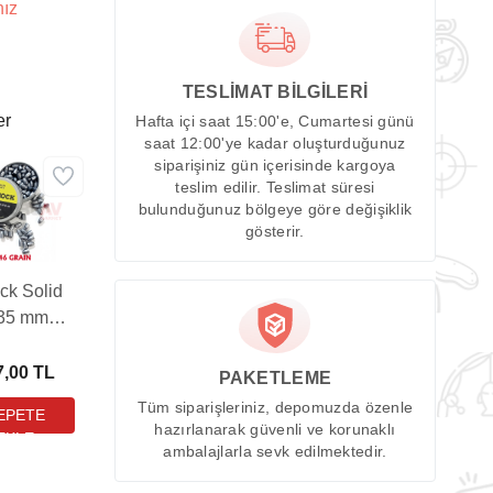
nız
TESLİMAT BİLGİLERİ
er
Hafta içi saat 15:00'e, Cumartesi günü
saat 12:00'ye kadar oluşturduğunuz
siparişiniz gün içerisinde kargoya
teslim edilir. Teslimat süresi
bulunduğunuz bölgeye göre değişiklik
gösterir.
ck Solid
,35 mm
lı Tüfek
ması (46
7,00 TL
PAKETLEME
in - 100
Tüm siparişleriniz, depomuzda özenle
Adet)
hazırlanarak güvenli ve korunaklı
ambalajlarla sevk edilmektedir.