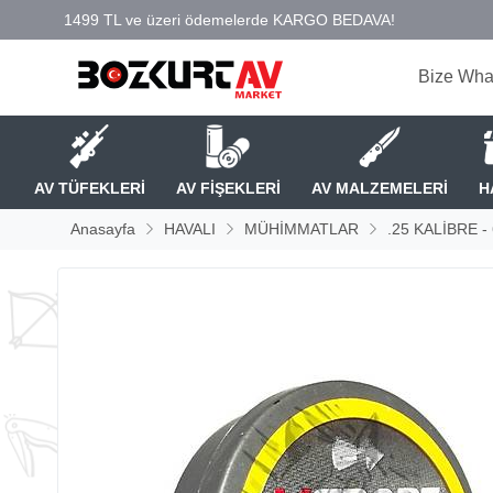
Bize Wha
AV TÜFEKLERİ
AV FİŞEKLERİ
AV MALZEMELERİ
H
Anasayfa
HAVALI
MÜHİMMATLAR
.25 KALİBRE 