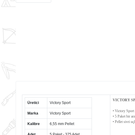
VICTORY SP
Üretici
Victory Sport
• Victory Sport 
Marka
Victory Sport
• 5 Paket bir a
• Pellet sivri uç
Kalibre
6,55 mm Pellet
Adet
5 Paket - 375 Adet