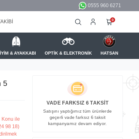
0555 960 6271
0
TAKİBİ
İYİM & AYAKKABI
OPTİK & ELEKTRONİK
HATSAN
m 5
VADE FARKSIZ 6 TAKSİT
Satışını yaptığımız tüm ürünlerde
geçerli vade farksız 6 taksit
 Konu ile
kampanyamız devam ediyor.
224 98 18)
dirilmek