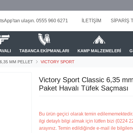
tsApp'tan ulaşın. 0555 960 6271
İLETİŞİM
SİPARİŞ 
AVALI
TABANCA EKİPMANLARI
KAMP MALZEMELERİ
G
- 6,35 MM PELLET
VICTORY SPORT
Victory Sport Classic 6,35 m
Paket Havalı Tüfek Saçması
Bu ürün geçici olarak temin edilememektedir.
ilgi detaylı bilgi almak için lütfen bizi (0224 
arayınız. Temin edildiğinde e-mail ile bilgilen