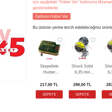
için aşağıdaki "Haber Ver" butonuna tıklama
gerekmektedir.
Gelince Haber Ver
Bu ürünün yerine tercih edebileceğiniz ürünl
Skypellets
Shock Solid
Sho
Hunter
6,35 mm
6
Preimum 6,35
Havalı Tüfek
Hava
mm Havalı
Saçması (50
Saç
217,00 TL
296,00 TL
28
Tüfek Saçması
Grain - 100
Gra
(44 Grain - 110
Adet)
Adet)