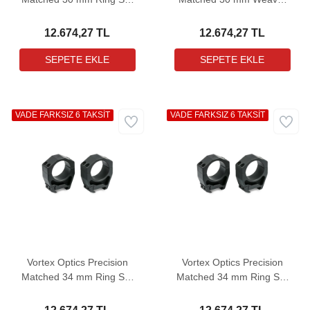
Medium Dürbün Bağlantı
Ring Set Medium Dürbün
Ayağı (0,97")
Bağlantı Ayağı (0,97")
12.674,27 TL
12.674,27 TL
VADE FARKSIZ 6 TAKSİT
VADE FARKSIZ 6 TAKSİT
Vortex Optics Precision
Vortex Optics Precision
Matched 34 mm Ring Set
Matched 34 mm Ring Set
High Dürbün Bağlantı
Low Dürbün Bağlantı
Ayağı (1,26")
Ayağı (0,92")