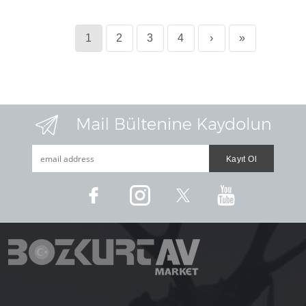
1
2
3
4
›
»