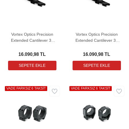
Vortex Optics Precision
Vortex Optics Precision
Extended Cantilever 34
Extended Cantilever 34
mm 20 MOA Tek Parça
mm Tek Parça Dürbün
Dürbün Bağlantı Ayağı
Bağlantı Ayağı
16.090,98 TL
16.090,98 TL
VADE FARKSIZ 6 TAKSİT
VADE FARKSIZ 6 TAKSİT