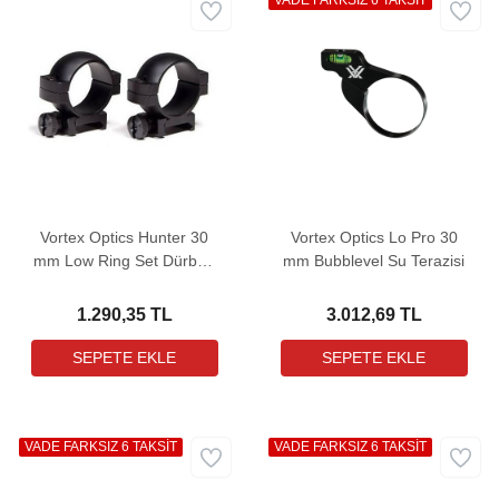
VADE FARKSIZ 6 TAKSİT
Vortex Optics Hunter 30
Vortex Optics Lo Pro 30
mm Low Ring Set Dürbün
mm Bubblevel Su Terazisi
Bağlantı Ayağı (0,75" -
Low)
1.290,35 TL
3.012,69 TL
VADE FARKSIZ 6 TAKSİT
VADE FARKSIZ 6 TAKSİT