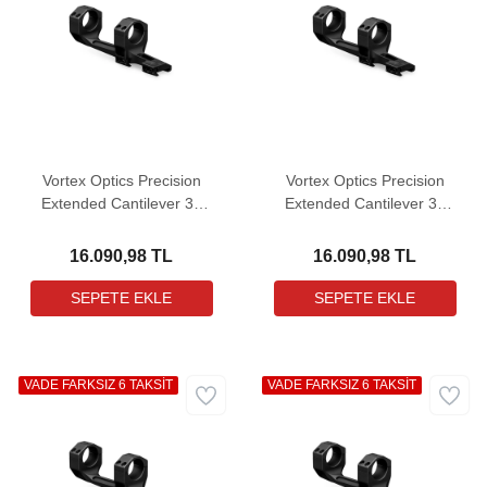
Vortex Optics Precision
Vortex Optics Precision
Extended Cantilever 30
Extended Cantilever 30
mm 20 MOA Tek Parça
mm Tek Parça Dürbün
Dürbün Bağlantı Ayağı
Bağlantı Ayağı
16.090,98 TL
16.090,98 TL
VADE FARKSIZ 6 TAKSİT
VADE FARKSIZ 6 TAKSİT