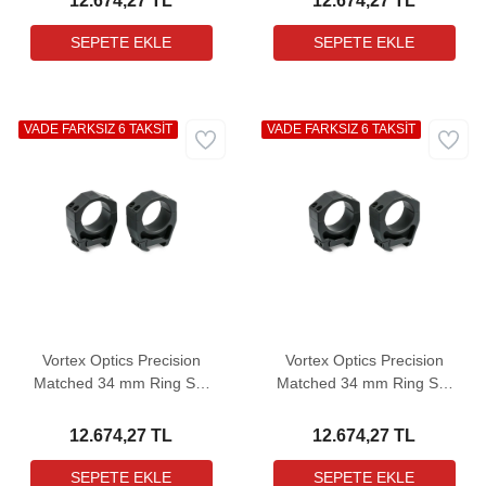
12.674,27 TL
12.674,27 TL
VADE FARKSIZ 6 TAKSİT
VADE FARKSIZ 6 TAKSİT
Vortex Optics Precision
Vortex Optics Precision
Matched 34 mm Ring Set
Matched 34 mm Ring Set
Medium Dürbün Bağlantı
Medium Plus Dürbün
Ayağı (1")
Bağlantı Ayağı (1,1")
12.674,27 TL
12.674,27 TL