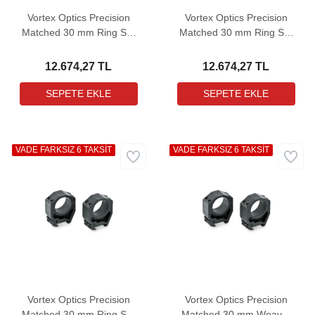
Vortex Optics Precision
Vortex Optics Precision
Matched 30 mm Ring Set
Matched 30 mm Ring Set
High Dürbün Bağlantı
Low Dürbün Bağlantı
Ayağı (1,26")
Ayağı (0,87")
12.674,27 TL
12.674,27 TL
VADE FARKSIZ 6 TAKSİT
VADE FARKSIZ 6 TAKSİT
Vortex Optics Precision
Vortex Optics Precision
Matched 30 mm Ring Set
Matched 30 mm Weaver