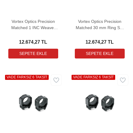
Vortex Optics Precision
Vortex Optics Precision
Matched 1 INC Weaver
Matched 30 mm Ring Set
Ring Set Low Dürbün
Extra High Dürbün
Bağlantı Ayağı (0,76")
Bağlantı Ayağı (1,45")
12.674,27 TL
12.674,27 TL
VADE FARKSIZ 6 TAKSİT
VADE FARKSIZ 6 TAKSİT