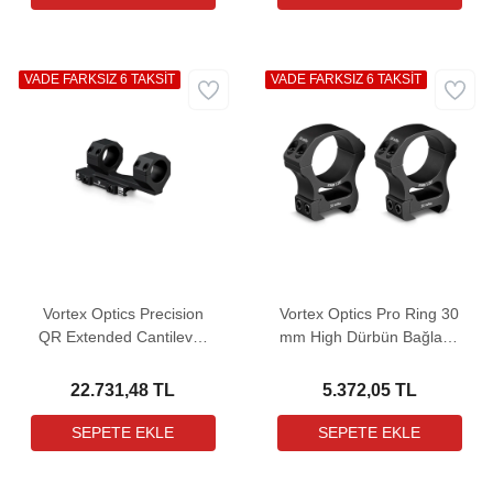
VADE FARKSIZ 6 TAKSİT
VADE FARKSIZ 6 TAKSİT
Vortex Optics Precision
Vortex Optics Pro Ring 30
QR Extended Cantilever
mm High Dürbün Bağlantı
30 mm Tek Parça Dürbün
Ayağı (1,26")
Bağlantı Ayağı
22.731,48 TL
5.372,05 TL