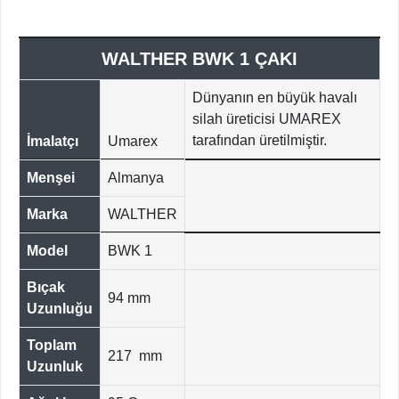
WALTHER BWK 1 ÇAKI
Dünyanın en büyük havalı
silah üreticisi UMAREX
tarafından üretilmiştir.
İmalatçı
Umarex
Menşei
Almanya
Marka
WALTHER
Model
BWK 1
Bıçak
94 mm
Uzunluğu
Toplam
217 mm
Uzunluk