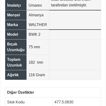
tarafından üretilmiştir.
İmalatçı
Umarex
Menşei
Almanya
Marka
WALTHER
Model
BWK 2
Bıçak
75 mm
Uzunluğu
Toplam
182 mm
Uzunluk
Ağırlık
116 Gram
Diğer Özellikler
Stok Kodu
477.5.0830