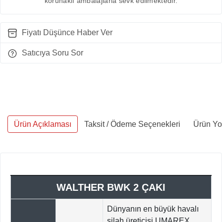
korunaklı ambalajlarla sevk edilmektedir.
Fiyatı Düşünce Haber Ver
Satıcıya Soru Sor
Ürün Açıklaması
Taksit / Ödeme Seçenekleri
Ürün Yo
WALTHER BWK 2 ÇAKI
Dünyanın en büyük havalı
silah üreticisi UMAREX