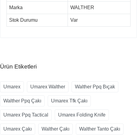
Marka
WALTHER
Stok Durumu
Var
Ürün Etiketleri
Umarex
Umarex Walther
Walther Ppq Bıçak
Walther Ppq Çakı
Umarex Tfk Çakı
Umarex Ppq Tactical
Umarex Folding Knife
Umarex Çakı
Walther Çakı
Walther Tanto Çakı