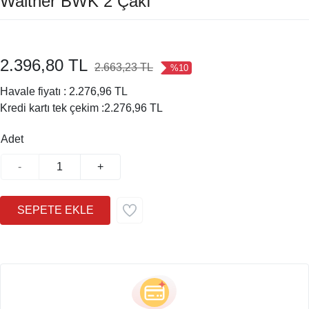
Walther BWK 2 Çakı
2.396,80 TL
2.663,23 TL
%10
Havale fiyatı :
2.276,96 TL
Kredi kartı tek çekim :
2.276,96 TL
Adet
-
+