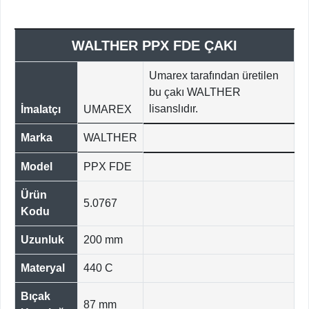
WALTHER PPX FDE ÇAKI
Umarex tarafından üretilen
bu çakı WALTHER
lisanslıdır.
İmalatçı
UMAREX
Marka
WALTHER
Model
PPX FDE
Ürün
5.0767
Kodu
Uzunluk
200 mm
Materyal
440 C
Bıçak
87 mm