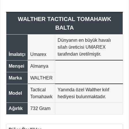
WALTHER TACTICAL TOMAHAWK
BALTA
Dünyanın en büyük havalı
silah üreticisi UMAREX
tarafından üretilmiştir.
İmalatçı
Umarex
Menşei
Almanya
Marka
WALTHER
Tactical
Yanında özel Walther kılıf
Model
Tomahawk
hediyesi bulunmaktadır.
Ağırlık
732 Gram