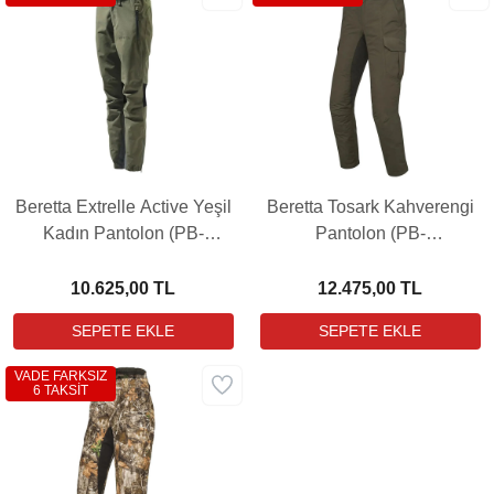
Beretta Extrelle Active Yeşil
Beretta Tosark Kahverengi
Kadın Pantolon (PB-
Pantolon (PB-
CD601T19680076)
CU223T220607AA)
10.625,00 TL
12.475,00 TL
VADE FARKSIZ
6 TAKSİT