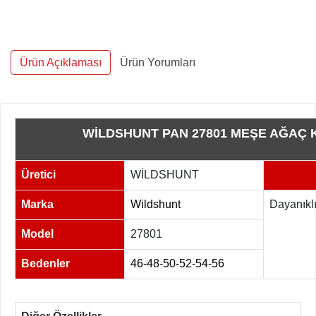
Ürün Açıklaması
Ürün Yorumları
WİLDSHUNT PAN 27801 MEŞE AĞAÇ 
Üretici
WİLDSHUNT
Marka
Wildshunt
Dayanıklı
Model
27801
Bedenler
46-48-50-52-54-56