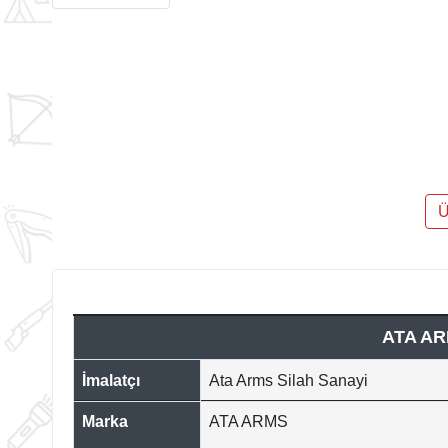
Ü
ATA AR
İmalatçı
Ata Arms Silah Sanayi
Marka
ATA ARMS