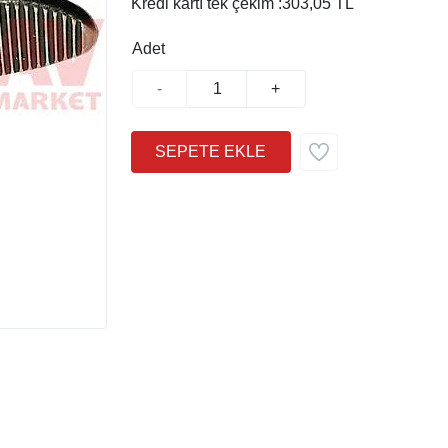
Kredi kartı tek çekim :
303,05 TL
Adet
-
+