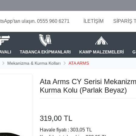
tsApp'tan ulaşın. 0555 960 6271
İLETİŞİM
SİPARİŞ 
AVALI
TABANCA EKİPMANLARI
KAMP MALZEMELERİ
G
Mekanizma & Kurma Kolları
ATA ARMS
Ata Arms CY Serisi Mekaniz
Kurma Kolu (Parlak Beyaz)
319,00 TL
Havale fiyatı :
303,05 TL