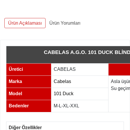
Ürün Açıklaması
Ürün Yorumları
CABELAS A.G.O. 101 DUCK BLİN
Üretici
CABELAS
Marka
Cabelas
Asla üşü
Su geçir
Model
101 Duck
Bedenler
M-L-XL-XXL
Diğer Özellikler