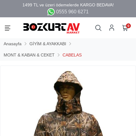
0555 960 6271
0
Anasayfa
GİYİM & AYAKKABI
MONT & KABAN & CEKET
CABELAS