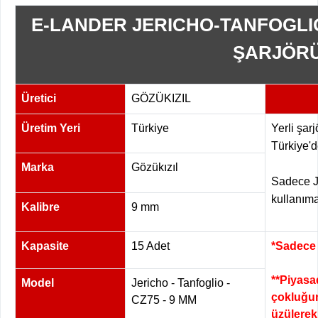
E-LANDER JERICHO-TANFOGLI
ŞARJÖR
Üretici
GÖZÜKIZIL
Üretim Yeri
Türkiye
Yerli şarj
Türkiye'de
Marka
Gözükızıl
Sadece J
kullanım
Kalibre
9 mm
Kapasite
15 Adet
*Sadece 
**Piyasa
Model
Jericho - Tanfoglio -
çokluğun
CZ75 - 9 MM
üzülerek 