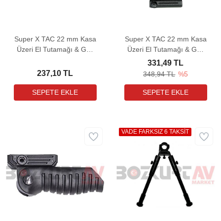
Super X TAC 22 mm Kasa
Super X TAC 22 mm Kasa
Üzeri El Tutamağı & Gez
Üzeri El Tutamağı & Gez
(SXT-AKT4)
Arpacık Seti (SXT-AKT4
331,49 TL
ve SXT-AKT14)
237,10 TL
348,94 TL
%5
VADE FARKSIZ 6 TAKSİT