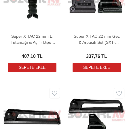
Super X TAC 22 mm El
Super X TAC 22 mm Gez
Tutamağı & Açılır Bipod
& Arpacık Set (SXT-
(SXT-313)
AKT31)
407,10 TL
337,76 TL