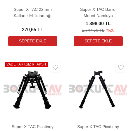
Super X TAC 22 mm
Super X TAC Barrel
Katlanır El Tutamağı
Mount Namluya
(SXT-312)
Takılabilen Bipod
1.398,00 TL
270,65 TL
1.747,50 TL
%20
VADE FARKSIZ 6 TAKSİT
Super X TAC Picatinny
Super X TAC Picatinny