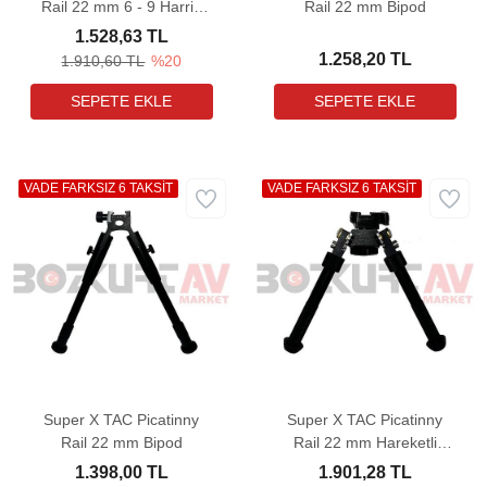
Rail 22 mm 6 - 9 Harris
Rail 22 mm Bipod
Tipi Bipod
1.528,63 TL
1.258,20 TL
1.910,60 TL
%20
VADE FARKSIZ 6 TAKSİT
VADE FARKSIZ 6 TAKSİT
Super X TAC Picatinny
Super X TAC Picatinny
Rail 22 mm Bipod
Rail 22 mm Hareketli
Bipod
1.398,00 TL
1.901,28 TL