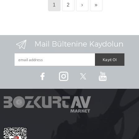
1
2
›
»