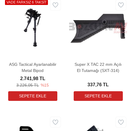
VADE FARKSIZ 6 TAKSİT
ASG Tactical Ayarlanabilir
Super X TAC 22 mm Açılı
Metal Bipod
El Tutamağı (SXT-314)
2.741,98 TL
337,76 TL
3.226,05 TL
%15