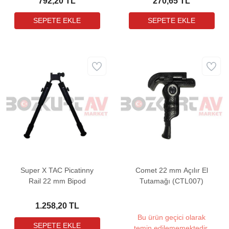
792,20 TL
270,65 TL
Super X TAC Picatinny
Comet 22 mm Açılır El
Rail 22 mm Bipod
Tutamağı (CTL007)
1.258,20 TL
Bu ürün geçici olarak
temin edilememektedir.