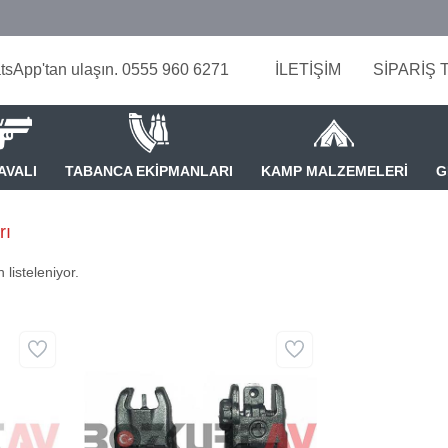
tsApp'tan ulaşın. 0555 960 6271
İLETİŞİM
SİPARİŞ 
AVALI
TABANCA EKİPMANLARI
KAMP MALZEMELERİ
G
rı
 listeleniyor.