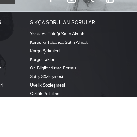
R
SIKÇA SORULAN SORULAR
Yivsiz Av Tüfeği Satın Almak
Kurusıkı Tabanca Satın Almak
Kargo Şirketleri
Kargo Takibi
k
Ön Bilgilendirme Formu
Satış Sözleşmesi
ri
Üyelik Sözleşmesi
ı
Gizlilik Politikası
camescit Mah. Kümbet Sokak No:4/A Osmangazi/BURSA
escit Mah. Çancılar Cad. No:38 Osmangazi/BURSA