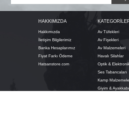
HAKKIMIZDA
KATEGORİLE
Hakkımızda
Av Tüfekleri
İletişim Bilgilerimiz
Av Fişekleri
Banka Hesaplarımız
Av Malzemeleri
Fiyat Farkı Ödeme
Havalı Silahlar
Hatsanstore.com
Optik & Elektroni
Ses Tabancaları
Kamp Malzemele
Giyim & Ayakkab
info@bozkurtav.com
Merkez: Ala
0555 960 6271
Şube: Alacam
0224 224 9818 / 0543 224 9818 (pbx)