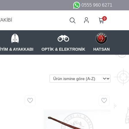
0555 960 6271
0
TAKİBİ
İYİM & AYAKKABI
OPTİK & ELEKTRONİK
HATSAN