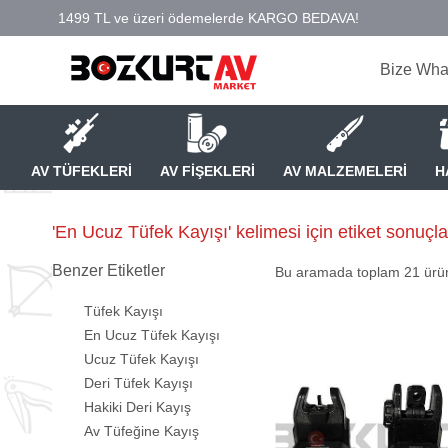
Bize Wha
AV TÜFEKLERİ
AV FİŞEKLERİ
AV MALZEMELERİ
H
'En Ucuz Tüfek Kayışı' kelimesi için etiket sonuçla
Benzer Etiketler
Bu aramada toplam
21
ürün
Tüfek Kayışı
En Ucuz Tüfek Kayışı
Ucuz Tüfek Kayışı
Deri Tüfek Kayışı
Hakiki Deri Kayış
Av Tüfeğine Kayış