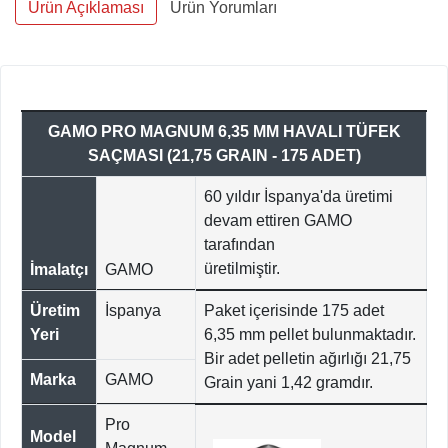
Ürün Açıklaması
Ürün Yorumları
GAMO PRO MAGNUM 6,35 MM HAVALI TÜFEK
SAÇMASI (21,75 GRAIN - 175 ADET)
60 yıldır İspanya'da üretimi
devam ettiren GAMO
tarafından
üretilmiştir.
İmalatçı
GAMO
Üretim
İspanya
Paket içerisinde 175 adet
Yeri
6,35 mm pellet bulunmaktadır.
Bir adet pelletin ağırlığı 21,75
Marka
GAMO
Grain yani 1,42 gramdır.
Pro
Model