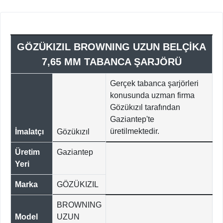
GÖZÜKIZIL BROWNING UZUN BELÇİKA
7,65 MM TABANCA ŞARJÖRÜ
Gerçek tabanca şarjörleri
konusunda uzman firma
Gözükızıl tarafından
Gaziantep'te
üretilmektedir.
İmalatçı
Gözükızıl
Üretim
Gaziantep
Yeri
Marka
GÖZÜKIZIL
BROWNING
Model
UZUN