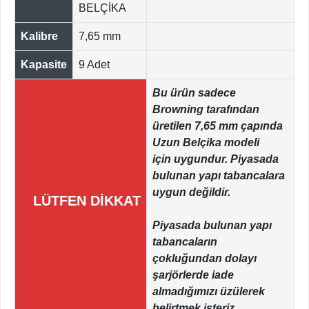
BELÇİKA
Kalibre
7,65 mm
Kapasite
9 Adet
Bu ürün sadece
Browning tarafından
üretilen 7,65 mm çapında
Uzun Belçika modeli
için uygundur. Piyasada
bulunan yapı tabancalara
uygun değildir.
LÜTFEN DİKKAT
Piyasada bulunan yapı
tabancaların
çokluğundan dolayı
şarjörlerde iade
almadığımızı üzülerek
belirtmek isteriz.