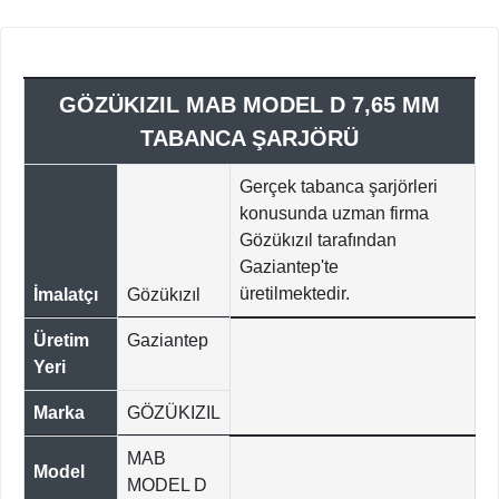
GÖZÜKIZIL MAB MODEL D 7,65 MM
TABANCA ŞARJÖRÜ
Gerçek tabanca şarjörleri
konusunda uzman firma
Gözükızıl tarafından
Gaziantep'te
üretilmektedir.
İmalatçı
Gözükızıl
Üretim
Gaziantep
Yeri
Marka
GÖZÜKIZIL
MAB
Model
MODEL D