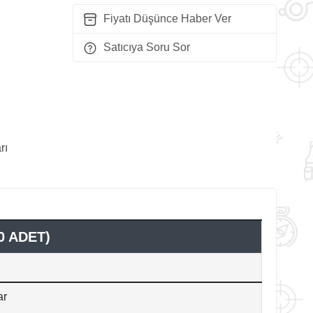
Fiyatı Düşünce Haber Ver
Satıcıya Soru Sor
rı
0 ADET)
ar