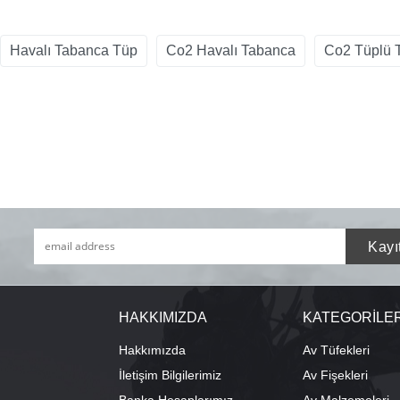
Havalı Tabanca Tüp
Co2 Havalı Tabanca
Co2 Tüplü 
HAKKIMIZDA
KATEGORİLE
Hakkımızda
Av Tüfekleri
İletişim Bilgilerimiz
Av Fişekleri
Banka Hesaplarımız
Av Malzemeleri