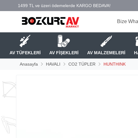
Bize Wha
AV TÜFEKLERİ
AV FİŞEKLERİ
AV MALZEMELERİ
H
Anasayfa
HAVALI
CO2 TÜPLER
HUNTHINK