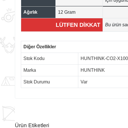
için uygund
Ağırlık
12 Gram
LÜTFEN DİKKAT
Bu ürün sad
Diğer Özellikler
Stok Kodu
HUNTHINK-CO2-X100
Marka
HUNTHINK
Stok Durumu
Var
Ürün Etiketleri