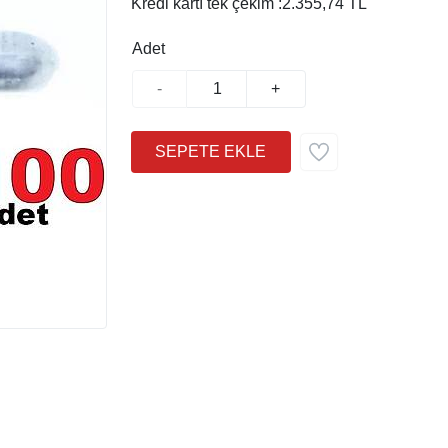
Kredi kartı tek çekim :
2.355,74 TL
Adet
-
+