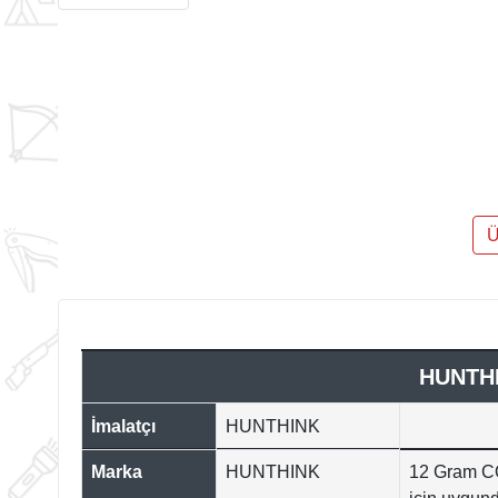
Ü
HUNTHI
İmalatçı
HUNTHINK
Marka
HUNTHINK
12 Gram CO2