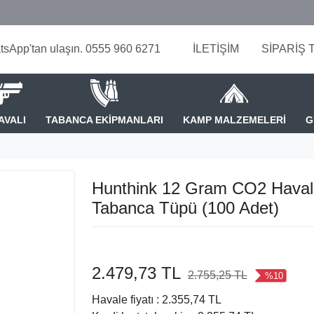
tsApp'tan ulaşın. 0555 960 6271
İLETİŞİM
SİPARİŞ 
AVALI
TABANCA EKİPMANLARI
KAMP MALZEMELERİ
G
Hunthink 12 Gram CO2 Haval
Tabanca Tüpü (100 Adet)
2.479,73 TL
2.755,25 TL
%10
Havale fiyatı :
2.355,74 TL