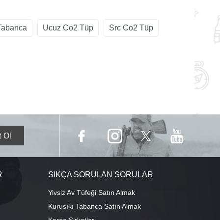
Tabanca
Ucuz Co2 Tüp
Src Co2 Tüp
R
SIKÇA SORULAN SORULAR
Yivsiz Av Tüfeği Satın Almak
Kurusıkı Tabanca Satın Almak
Kargo Şirketleri