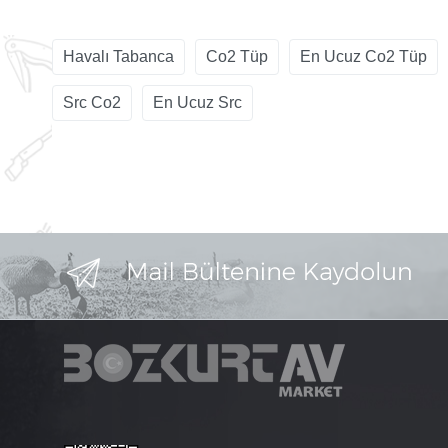
Havalı Tabanca
Co2 Tüp
En Ucuz Co2 Tüp
Src Co2
En Ucuz Src