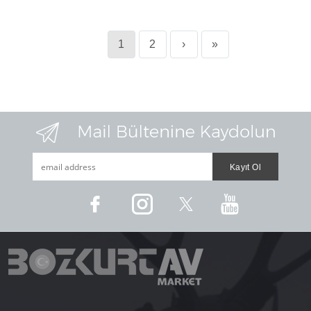
1
2
›
»