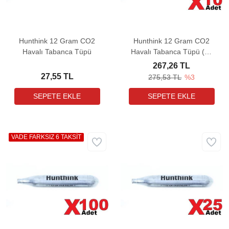
Hunthink 12 Gram CO2
Hunthink 12 Gram CO2
Havalı Tabanca Tüpü
Havalı Tabanca Tüpü (10
Adet)
267,26 TL
27,55 TL
275,53 TL
%3
VADE FARKSIZ 6 TAKSİT