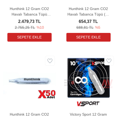
Hunthink 12 Gram CO2
Hunthink 12 Gram CO2
Havalı Tabanca Tüpü
Havalı Tabanca Tüpü (25
(100 Adet)
Adet)
2.479,73 TL
654,37 TL
2.755,25 TL
%10
688,81 TL
%5
Hunthink 12 Gram CO2
Victory Sport 12 Gram