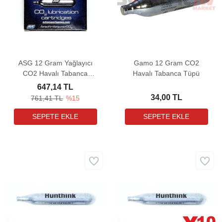
ASG 12 Gram Yağlayıcı
Gamo 12 Gram CO2
CO2 Havalı Tabanca
Havalı Tabanca Tüpü
Tüpü (5 Adet)
647,14 TL
34,00 TL
761,41 TL
%15