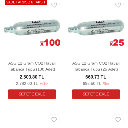
VADE FARKSIZ 6 TAKSİT
ASG 12 Gram CO2 Havalı
ASG 12 Gram CO2 Havalı
Tabanca Tüpü (100 Adet)
Tabanca Tüpü (25 Adet)
2.503,80 TL
660,73 TL
2.782,00 TL
%10
695,50 TL
%5