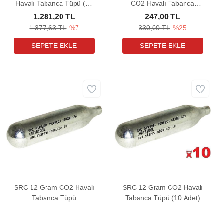
Havalı Tabanca Tüpü (50
CO2 Havalı Tabanca
Adet)
Tüpü (10 Adet)
1.281,20 TL
247,00 TL
1.377,63 TL
%7
330,00 TL
%25
SRC 12 Gram CO2 Havalı
SRC 12 Gram CO2 Havalı
Tabanca Tüpü
Tabanca Tüpü (10 Adet)