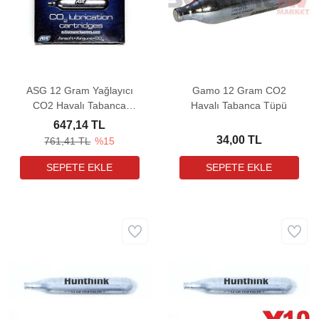
ASG 12 Gram Yağlayıcı
Gamo 12 Gram CO2
CO2 Havalı Tabanca
Havalı Tabanca Tüpü
Tüpü (5 Adet)
647,14 TL
34,00 TL
761,41 TL
%15