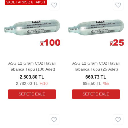
VADE FARKSIZ 6 TAKSİT
ASG 12 Gram CO2 Havalı
ASG 12 Gram CO2 Havalı
Tabanca Tüpü (100 Adet)
Tabanca Tüpü (25 Adet)
2.503,80 TL
660,73 TL
2.782,00 TL
%10
695,50 TL
%5