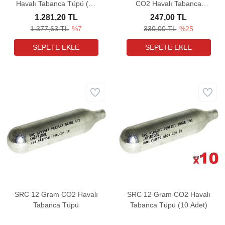
Havalı Tabanca Tüpü (50
CO2 Havalı Tabanca
Adet)
Tüpü (10 Adet)
1.281,20 TL
247,00 TL
1.377,63 TL
%7
330,00 TL
%25
SRC 12 Gram CO2 Havalı
SRC 12 Gram CO2 Havalı
Tabanca Tüpü
Tabanca Tüpü (10 Adet)