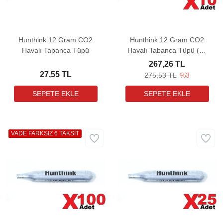
Hunthink 12 Gram CO2
Hunthink 12 Gram CO2
Havalı Tabanca Tüpü
Havalı Tabanca Tüpü (10
Adet)
267,26 TL
27,55 TL
275,53 TL
%3
VADE FARKSIZ 6 TAKSİT