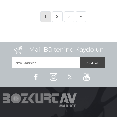
1
2
›
»