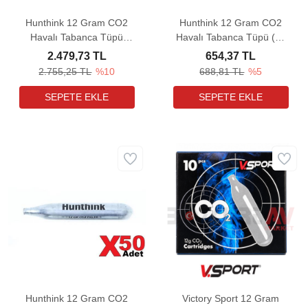
Hunthink 12 Gram CO2
Hunthink 12 Gram CO2
Havalı Tabanca Tüpü
Havalı Tabanca Tüpü (25
(100 Adet)
Adet)
2.479,73 TL
654,37 TL
2.755,25 TL
%10
688,81 TL
%5
Hunthink 12 Gram CO2
Victory Sport 12 Gram