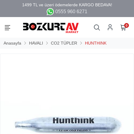
0555 960 6271
0
Anasayfa
HAVALI
CO2 TÜPLER
HUNTHINK