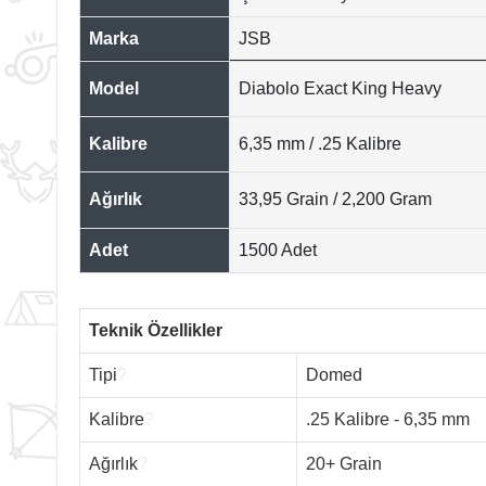
Marka
JSB
Model
Diabolo Exact King Heavy
Kalibre
6,35 mm / .25 Kalibre
Ağırlık
33,95 Grain / 2,200 Gram
Adet
1500 Adet
Teknik Özellikler
Tipi
?
Domed
Kalibre
?
.25 Kalibre - 6,35 mm
Ağırlık
?
20+ Grain