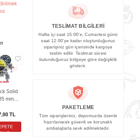
dirilmek
nız
TESLİMAT BİLGİLERİ
Hafta içi saat 15:00'e, Cumartesi günü
saat 12:00'ye kadar oluşturduğunuz
er
siparişiniz gün içerisinde kargoya
teslim edilir. Teslimat süresi
bulunduğunuz bölgeye göre değişiklik
gösterir.
ck Solid
,35 mm
lı Tüfek
PAKETLEME
ması (46
7,00 TL
Tüm siparişleriniz, depomuzda özenle
in - 100
hazırlanarak güvenli ve korunaklı
ambalajlarla sevk edilmektedir.
Adet)