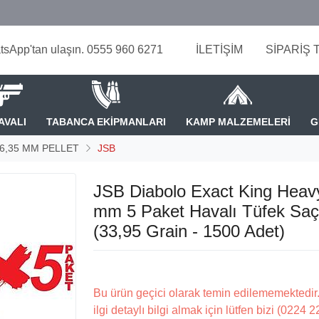
tsApp'tan ulaşın. 0555 960 6271
İLETİŞİM
SİPARİŞ 
AVALI
TABANCA EKİPMANLARI
KAMP MALZEMELERİ
G
- 6,35 MM PELLET
JSB
JSB Diabolo Exact King Heav
mm 5 Paket Havalı Tüfek Sa
(33,95 Grain - 1500 Adet)
Bu ürün geçici olarak temin edilememektedir.
ilgi detaylı bilgi almak için lütfen bizi (0224 