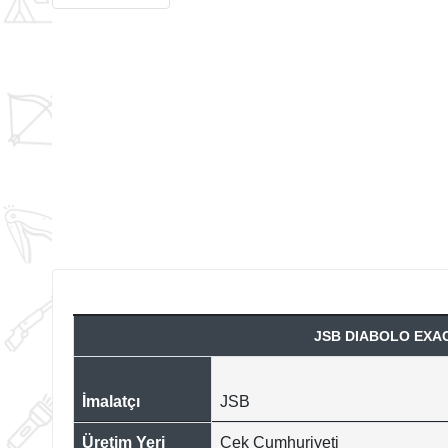
JSB DIABOLO EXACT
İmalatçı
JSB
Üretim Yeri
Çek Cumhuriyeti