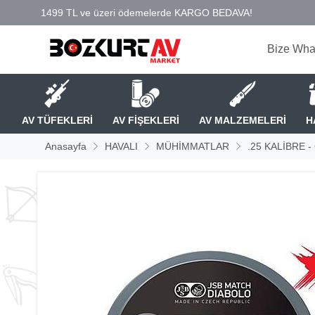
Bize Wha
AV TÜFEKLERİ
AV FİŞEKLERİ
AV MALZEMELERİ
H
Anasayfa
HAVALI
MÜHİMMATLAR
.25 KALİBRE 