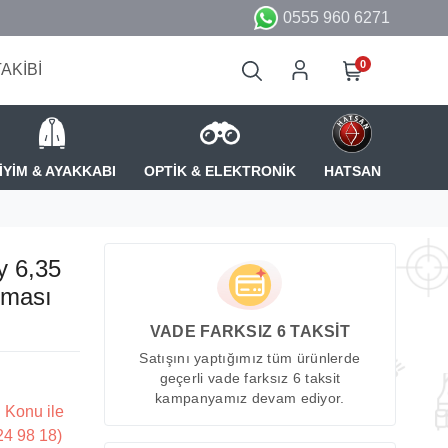
0555 960 6271
0
TAKİBİ
İYİM & AYAKKABI
OPTİK & ELEKTRONİK
HATSAN
y 6,35
çması
VADE FARKSIZ 6 TAKSİT
Satışını yaptığımız tüm ürünlerde
geçerli vade farksız 6 taksit
kampanyamız devam ediyor.
 Konu ile
224 98 18)