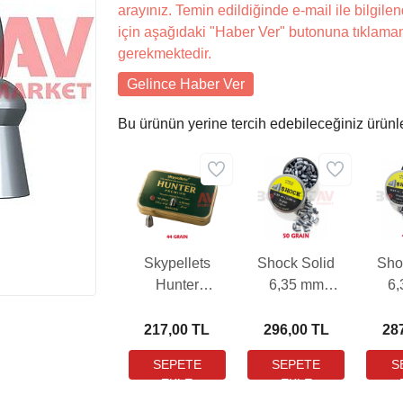
arayınız. Temin edildiğinde e-mail ile bilgilen
için aşağıdaki "Haber Ver" butonuna tıklama
gerekmektedir.
Gelince Haber Ver
Bu ürünün yerine tercih edebileceğiniz ürünl
Skypellets
Shock Solid
Sho
Hunter
6,35 mm
6
Preimum 6,35
Havalı Tüfek
Hava
mm Havalı
Saçması (50
Saç
217,00 TL
296,00 TL
28
Tüfek Saçması
Grain - 100
Gra
(44 Grain - 110
Adet)
Adet)