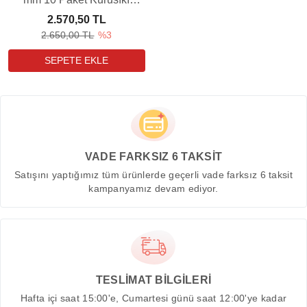
Tabanca Mermisi (600
2.570,50 TL
BAR)
2.650,00 TL
%3
VADE FARKSIZ 6 TAKSİT
Satışını yaptığımız tüm ürünlerde geçerli vade farksız 6 taksit
kampanyamız devam ediyor.
TESLİMAT BİLGİLERİ
Hafta içi saat 15:00'e, Cumartesi günü saat 12:00'ye kadar