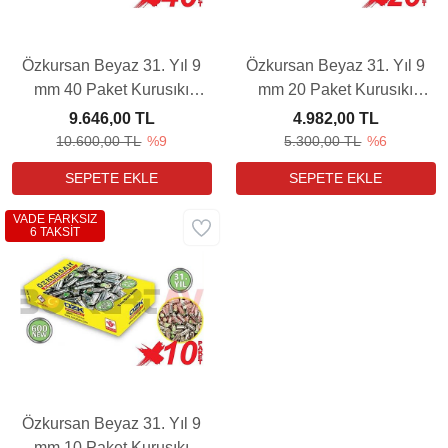
Özkursan Beyaz 31. Yıl 9
Özkursan Beyaz 31. Yıl 9
mm 40 Paket Kurusıkı
mm 20 Paket Kurusıkı
Tabanca Mermisi (600
Tabanca Mermisi (600
9.646,00 TL
4.982,00 TL
BAR)
BAR)
10.600,00 TL
%9
5.300,00 TL
%6
VADE FARKSIZ
6 TAKSİT
Özkursan Beyaz 31. Yıl 9
mm 10 Paket Kurusıkı