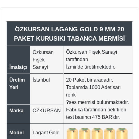
ÖZKURSAN LAGANG GOLD 9 MM 20
PAKET KURUSIKI TABANCA MERMİSİ
Özkursan Fişek Sanayi
Özkursan
tarafından
Fişek
İzmir'de
üretilmektedir.
İmalatçı
Sanayi
Üretim
İstanbul
20 Paket bir aradadır.
Yeri
Toplamda 1000 Adet sarı
renk
?ses mermisi bulunmaktadır.
Fabrika tarafından belirtilen
Marka
ÖZKURSAN
test basıncı 475 BAR'dır.
Model
Lagant Gold