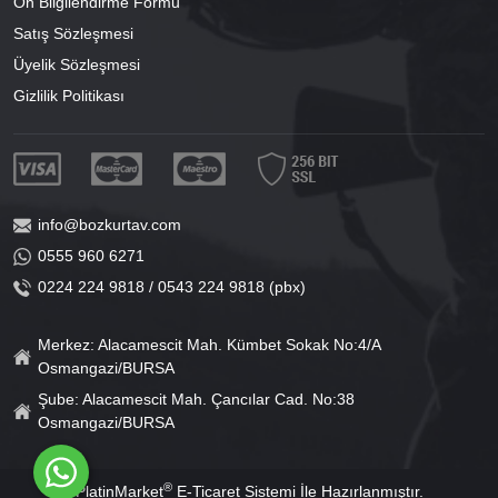
Ön Bilgilendirme Formu
Satış Sözleşmesi
Üyelik Sözleşmesi
Gizlilik Politikası
info@bozkurtav.com
0555 960 6271
0224 224 9818 / 0543 224 9818 (pbx)
Merkez: Alacamescit Mah. Kümbet Sokak No:4/A
Osmangazi/BURSA
Şube: Alacamescit Mah. Çancılar Cad. No:38
Osmangazi/BURSA
®
PlatinMarket
E-Ticaret Sistemi
İle Hazırlanmıştır.