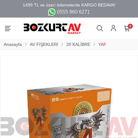
0555 960 6271
0
Anasayfa
AV FİŞEKLERİ
20 KALİBRE
YAF