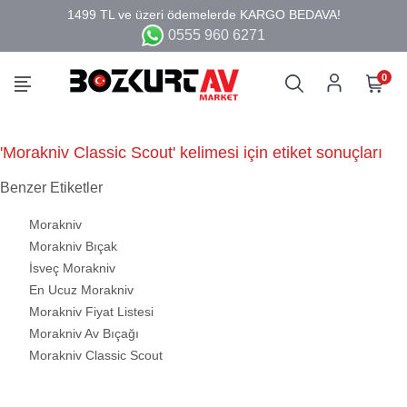
0555 960 6271
0
'Morakniv Classic Scout' kelimesi için etiket sonuçları
Benzer Etiketler
Morakniv
Morakniv Bıçak
İsveç Morakniv
En Ucuz Morakniv
Morakniv Fiyat Listesi
Morakniv Av Bıçağı
Morakniv Classic Scout