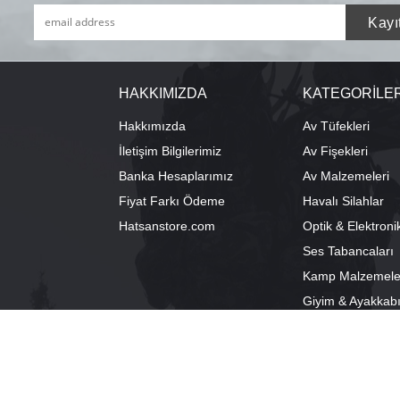
HAKKIMIZDA
KATEGORİLE
Hakkımızda
Av Tüfekleri
İletişim Bilgilerimiz
Av Fişekleri
Banka Hesaplarımız
Av Malzemeleri
Fiyat Farkı Ödeme
Havalı Silahlar
Hatsanstore.com
Optik & Elektroni
Ses Tabancaları
Kamp Malzemele
Giyim & Ayakkab
info@bozkurtav.com
Merkez: Ala
0555 960 6271
Şube: Alacam