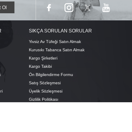
R
SIKÇA SORULAN SORULAR
Yivsiz Av Tüfeği Satın Almak
Kurusıkı Tabanca Satın Almak
Kargo Şirketleri
Kargo Takibi
k
Ön Bilgilendirme Formu
Satış Sözleşmesi
ri
Üyelik Sözleşmesi
ı
Gizlilik Politikası
camescit Mah. Kümbet Sokak No:4/A Osmangazi/BURSA
escit Mah. Çancılar Cad. No:38 Osmangazi/BURSA