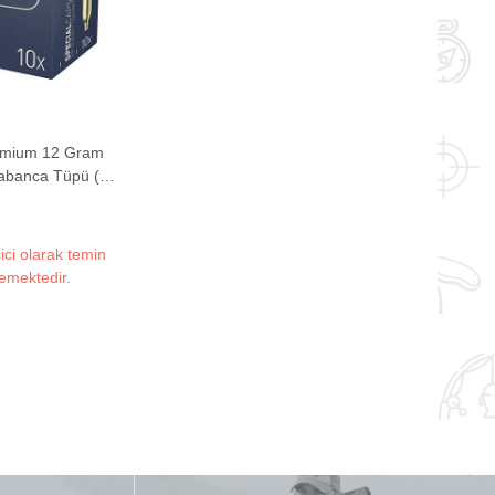
emium 12 Gram
abanca Tüpü (10
det)
ici olarak temin
emektedir.