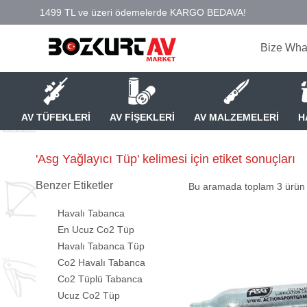
Bize Wha
AV TÜFEKLERİ
AV FİŞEKLERİ
AV MALZEMELERİ
H
'Asg Yağlayıcı Tüp' kelimesi için etiket sonuçları
Benzer Etiketler
Bu aramada toplam
3
ürün l
Havalı Tabanca
En Ucuz Co2 Tüp
Havalı Tabanca Tüp
Co2 Havalı Tabanca
Co2 Tüplü Tabanca
Ucuz Co2 Tüp