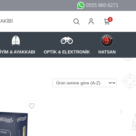
0555 960 6271
0
TAKİBİ
İYİM & AYAKKABI
OPTİK & ELEKTRONİK
HATSAN