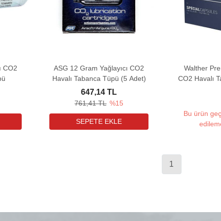
ı CO2
ASG 12 Gram Yağlayıcı CO2
Walther Pr
pü
Havalı Tabanca Tüpü (5 Adet)
CO2 Havalı T
A
647,14 TL
761,41 TL
%15
Bu ürün geç
edilem
1