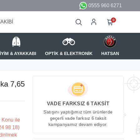
0555 960 6271
0
TAKİBİ
İYİM & AYAKKABI
OPTİK & ELEKTRONİK
HATSAN
ika 7,65
VADE FARKSIZ 6 TAKSİT
Satışını yaptığımız tüm ürünlerde
geçerli vade farksız 6 taksit
 Konu ile
kampanyamız devam ediyor.
224 98 18)
dirilmek