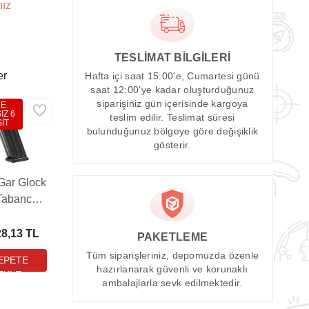
nız
TESLİMAT BİLGİLERİ
er
Hafta içi saat 15:00'e, Cumartesi günü
saat 12:00'ye kadar oluşturduğunuz
siparişiniz gün içerisinde kargoya
DE
IZ 6
teslim edilir. Teslimat süresi
İT
bulunduğunuz bölgeye göre değişiklik
gösterir.
Gar Glock
Tabanca
jörü (18
 - Siyah)
28,13 TL
PAKETLEME
Tüm siparişleriniz, depomuzda özenle
hazırlanarak güvenli ve korunaklı
ambalajlarla sevk edilmektedir.