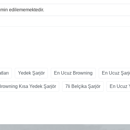
temin edilememektedir.
tları
Yedek Şarjör
En Ucuz Browning
En Ucuz Şarj
Browning Kısa Yedek Şarjör
7li Belçika Şarjör
En Ucuz 