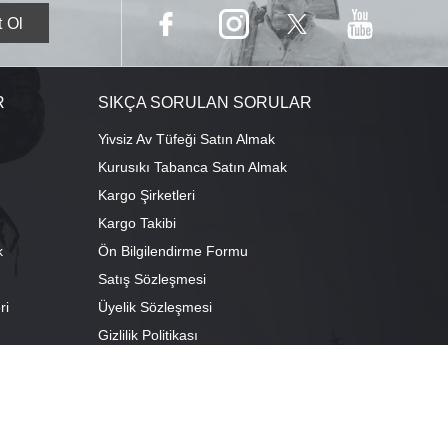
R
SIKÇA SORULAN SORULAR
Yivsiz Av Tüfeği Satın Almak
Kurusıkı Tabanca Satın Almak
Kargo Şirketleri
Kargo Takibi
k
Ön Bilgilendirme Formu
Satış Sözleşmesi
ri
Üyelik Sözleşmesi
ı
Gizlilik Politikası
camescit Mah. Kümbet Sokak No:4/A Osmangazi/BURSA
escit Mah. Çancılar Cad. No:38 Osmangazi/BURSA