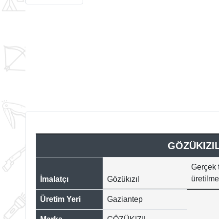
GÖZÜKIZI
Gerçek 
üretilme
İmalatçı
Gözükızıl
Üretim Yeri
Gaziantep