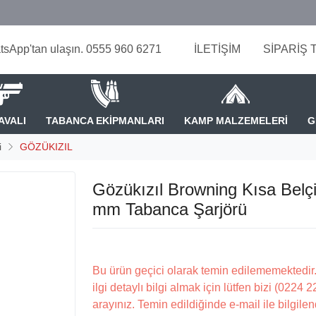
tsApp'tan ulaşın. 0555 960 6271
İLETİŞİM
SİPARİŞ 
AVALI
TABANCA EKİPMANLARI
KAMP MALZEMELERİ
G
i
GÖZÜKIZIL
Gözükızıl Browning Kısa Belç
mm Tabanca Şarjörü
Bu ürün geçici olarak temin edilememektedir.
ilgi detaylı bilgi almak için lütfen bizi (0224 
arayınız. Temin edildiğinde e-mail ile bilgilen