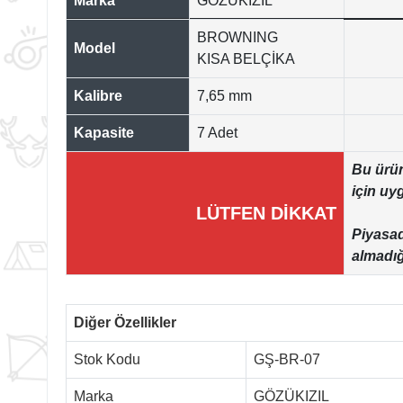
Marka
GÖZÜKIZIL
BROWNING
Model
KISA BELÇİKA
Kalibre
7,65 mm
Kapasite
7 Adet
Bu ürün
için uy
LÜTFEN DİKKAT
Piyasad
almadığ
Diğer Özellikler
Stok Kodu
GŞ-BR-07
Marka
GÖZÜKIZIL