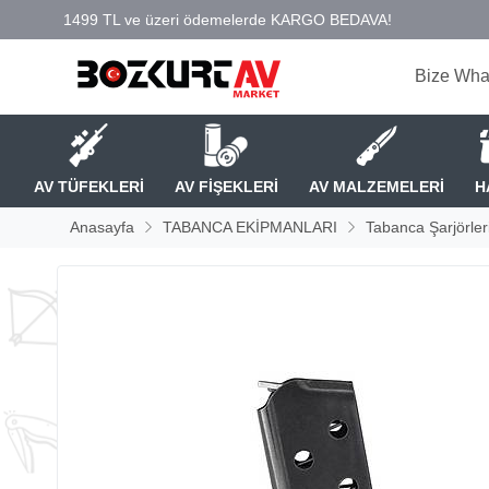
Bize Wha
AV TÜFEKLERİ
AV FİŞEKLERİ
AV MALZEMELERİ
H
Anasayfa
TABANCA EKİPMANLARI
Tabanca Şarjörler