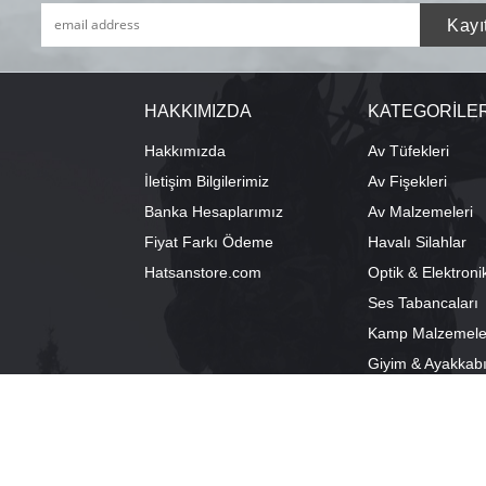
HAKKIMIZDA
KATEGORİLE
Hakkımızda
Av Tüfekleri
İletişim Bilgilerimiz
Av Fişekleri
Banka Hesaplarımız
Av Malzemeleri
Fiyat Farkı Ödeme
Havalı Silahlar
Hatsanstore.com
Optik & Elektroni
Ses Tabancaları
Kamp Malzemele
Giyim & Ayakkab
info@bozkurtav.com
Merkez: Ala
0555 960 6271
Şube: Alacam