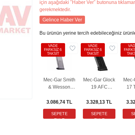
için aşağıdaki "Haber Ver" butonuna tıklama
gerekmektedir.
Gelince Haber Ver
Bu ürünün yerine tercih edebileceğiniz ürünl
VADE
VADE
VA
FARKSIZ 6
FARKSIZ 6
FARKS
TAKSİT
TAKSİT
TAKS
Mec-Gar Smith
Mec-Gar Glock
Mec-
& Wesson
19 AFC
17 
5906 Tabanca
Tabanca
Şar
Şarjörü (17
Şarjörü (18
Adet
3.086,74 TL
3.328,13 TL
3.3
Adet - Nikel)
Adet - Siyah)