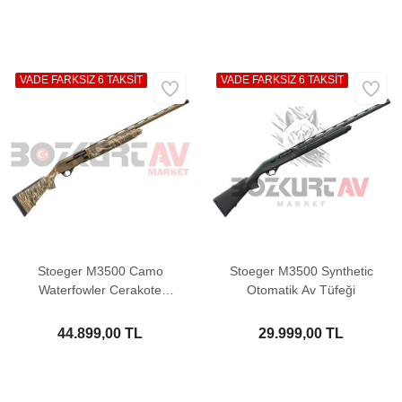
VADE FARKSIZ 6 TAKSİT
VADE FARKSIZ 6 TAKSİT
Stoeger M3500 Camo
Stoeger M3500 Synthetic
Waterfowler Cerakote
Otomatik Av Tüfeği
FDE V2 Otomatik Av
Tüfeği
44.899,00 TL
29.999,00 TL