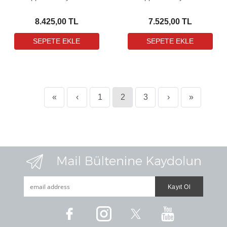
COMBO Havalı Tüfek (3-
Havalı Tüfek
9X32 Dürbün ile birlikte)
8.425,00 TL
7.525,00 TL
«
‹
1
2
3
›
»