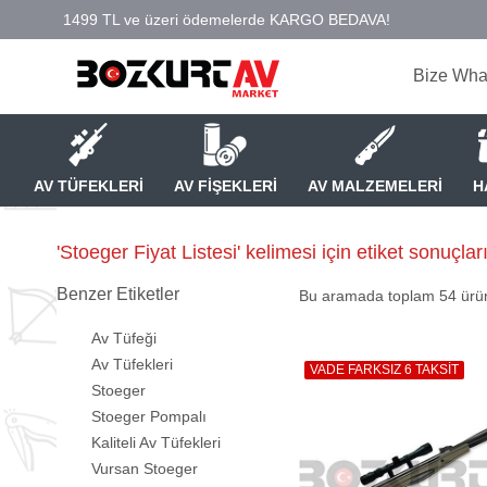
Bize Wha
AV TÜFEKLERİ
AV FİŞEKLERİ
AV MALZEMELERİ
H
'Stoeger Fiyat Listesi' kelimesi için etiket sonuçlar
Benzer Etiketler
Bu aramada toplam
54
ürün
Av Tüfeği
Av Tüfekleri
VADE FARKSIZ 6 TAKSİT
Stoeger
Stoeger Pompalı
Kaliteli Av Tüfekleri
Vursan Stoeger