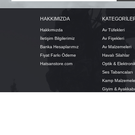
HAKKIMIZDA
KATEGORİLE
Hakkımızda
Av Tüfekleri
İletişim Bilgilerimiz
Av Fişekleri
Banka Hesaplarımız
Av Malzemeleri
Fiyat Farkı Ödeme
Havalı Silahlar
Hatsanstore.com
Optik & Elektroni
Ses Tabancaları
Kamp Malzemele
Giyim & Ayakkab
info@bozkurtav.com
Merkez: Ala
0555 960 6271
Şube: Alacam
0224 224 9818 / 0543 224 9818 (pbx)