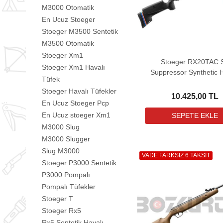
M3000 Otomatik
En Ucuz Stoeger
Stoeger M3500 Sentetik
M3500 Otomatik
Stoeger Xm1
Stoeger RX20TAC 
Stoeger Xm1 Havalı
Suppressor Synthetic H
Tüfek
Tüfek (3-9x40 Dürbün He
Stoeger Havalı Tüfekler
10.425,00 TL
En Ucuz Stoeger Pcp
En Ucuz stoeger Xm1
M3000 Slug
M3000 Slugger
Slug M3000
VADE FARKSIZ 6 TAKSİT
Stoeger P3000 Sentetik
P3000 Pompalı
Pompalı Tüfekler
Stoeger T
Stoeger Rx5
Rx5 Sentetik Havalı