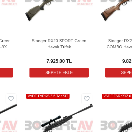
Green
Stoeger RX20 SPORT Green
Stoeger RX
3-9X32
Havalı Tüfek
COMBO Haval
)
Dürbün i
7.925,00 TL
9.82
VADE FARKSIZ 6 TAKSİT
VADE FARKSIZ 6