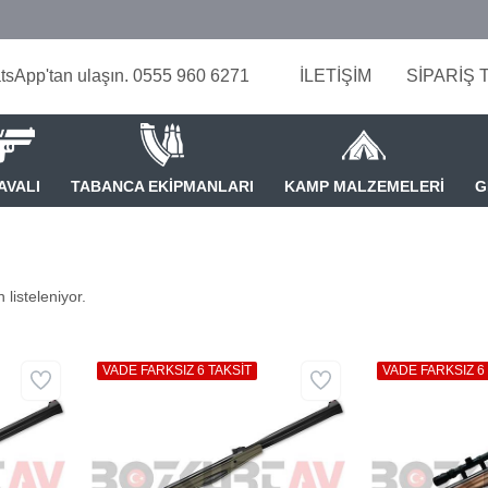
tsApp'tan ulaşın. 0555 960 6271
İLETİŞİM
SİPARİŞ 
AVALI
TABANCA EKİPMANLARI
KAMP MALZEMELERİ
G
ı
 listeleniyor.
VADE FARKSIZ 6 TAKSİT
VADE FARKSIZ 6