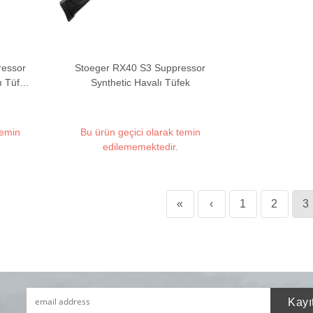
ressor
Stoeger RX40 S3 Suppressor
ı Tüfek
Synthetic Havalı Tüfek
ikte)
temin
Bu ürün geçici olarak temin
edilememektedir.
«
‹
1
2
3