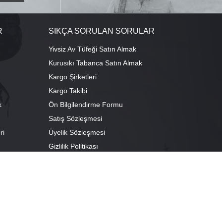
R
SIKÇA SORULAN SORULAR
Yivsiz Av Tüfeği Satın Almak
Kurusıkı Tabanca Satın Almak
Kargo Şirketleri
Kargo Takibi
k
Ön Bilgilendirme Formu
Satış Sözleşmesi
ri
Üyelik Sözleşmesi
ı
Gizlilik Politikası
camescit Mah. Kümbet Sokak No:4/A Osmangazi/BURSA
escit Mah. Çancılar Cad. No:38 Osmangazi/BURSA