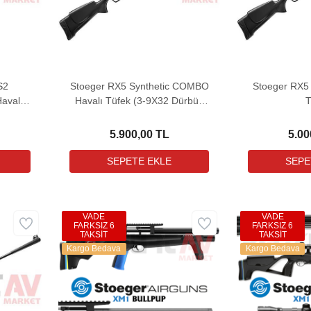
S2
Stoeger RX5 Synthetic COMBO
Stoeger RX5 
avalı
Havalı Tüfek (3-9X32 Dürbün
T
diyeli)
ile birlikte)
5.900,00 TL
5.00
VADE
VADE
FARKSIZ 6
FARKSIZ 6
TAKSİT
TAKSİT
Kargo Bedava
Kargo Bedava