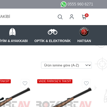
0555 960 6271
0
TAKİBİ
İYİM & AYAKKABI
OPTİK & ELEKTRONİK
HATSAN
 TAKSİT
VADE FARKSIZ 6 TAKSİT