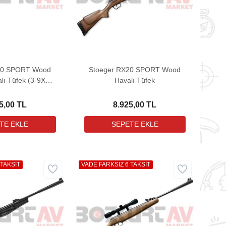
20 SPORT Wood
Stoeger RX20 SPORT Wood
ı Tüfek (3-9X32
Havalı Tüfek
le birlikte)
5,00 TL
8.925,00 TL
 TAKSİT
VADE FARKSIZ 6 TAKSİT