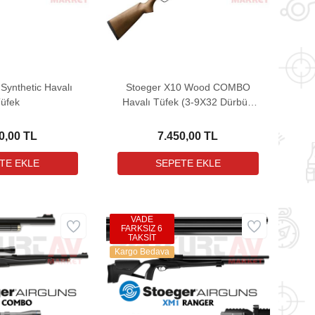
Synthetic Havalı
Stoeger X10 Wood COMBO
üfek
Havalı Tüfek (3-9X32 Dürbün
ile birlikte)
0,00 TL
7.450,00 TL
VADE
FARKSIZ 6
TAKSİT
Kargo Bedava